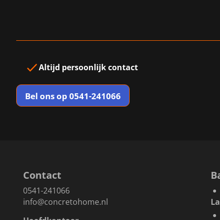
Altijd
persoonlijk contact
Bel ons op 0541-241066
Contact
B
0541-241066
info@concretohome.nl
L