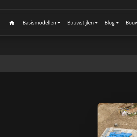
Basismodellen
Bouwstijlen
Blog
Bouw
Bekijk alle modellen
Bekijk alle stijlen
Lees hier het 
Fun
Boerderijwoning
Een tour door
Eigentijds
Inst
toekomstige 
Engelse stijl
Herenhuis
Mur
Chicago
Miami
Geschiedenis
Jaren 30
Klassiek
Vlo
Miami Variant
Orlando
Landelijk
Landhuis
Dak
Portland
Tampa
Levensloop
Modern
Gar
bestendig
Notariswoning
Schuurwon
Dallas
Denver
Detroit
Memphis