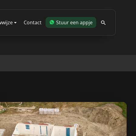
wijze
Contact
Stuur een appje
blog
dering
 je
allaties
woning
en en wanden
eren en verdiepingen
antie
ing