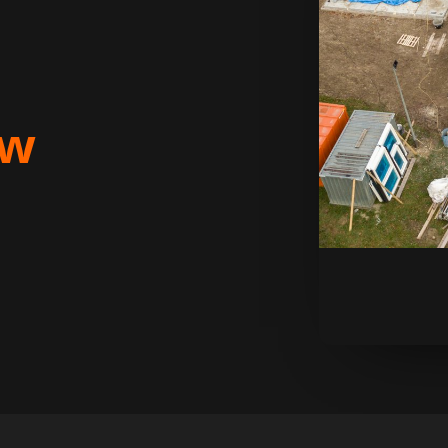
Reno
Austin
Austin Variant
uw
Boston
Kansas
Seattle