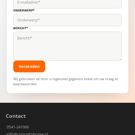
ONDERWERP*
BERICHT*
Wij gebruiken de door u ingevulde gegevens enkel om uw vraag te
beantwoorden.
Contact
0541-241066
info@concretohome.nl