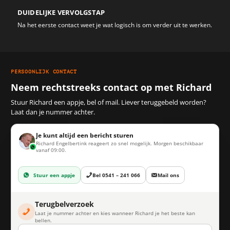
DUIDELIJKE VERVOLGSTAP
Na het eerste contact weet je wat logisch is om verder uit te werken.
PERSOONLIJK CONTACT
Neem rechtstreeks contact op met Richard
Stuur Richard een appje, bel of mail. Liever teruggebeld worden?
Laat dan je nummer achter.
Je kunt altijd een bericht sturen
Richard Engelbertink reageert zo snel mogelijk. Morgen beschikbaar
vanaf 09:00.
Stuur een appje
Bel 0541 – 241 066
Mail ons
Terugbelverzoek
Laat je nummer achter en kies wanneer Richard je het beste kan
bellen.