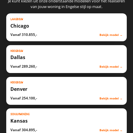
Je kunt kiezen uit onze onderstaande modellen voor het realiseren
van jouw woning in Engelse stijl op maat.
LAAGBOUW
SCHETS
WONING
Chicago
Vanaf 310.855,-
Bekijk model
→
HOOGBOUW
SCHETS
WONING
Dallas
Vanaf 289.260,-
Bekijk model
→
HOOGBOUW
SCHETS
WONING
Denver
Vanaf 254.100,-
Bekijk model
→
SCHUURWONING
SCHETS
WONING
Kansas
Vanaf 304.895,-
Bekijk model
→