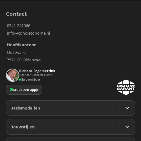
Contact
0541-241066
info@concretohome.nl
Hoofdkantoor
Oostwal 6
7571 CR Oldenzaal
Richard Engelbertink
Eigenaar Concreto Home
Nu bereikbaar
Stuur een appje
Basismodellen
Bekijk alle modellen
Bouwstijlen
Chicago
Bekijk alle stijlen