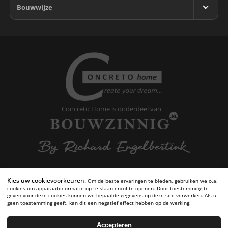
Miami
Bouwwijze
Boerderijwoning
Miami Variant
Eigentijds
Fundering
Orlando
Engelse stijl
Installaties
Portland
Herenhuis
Muren en wanden
Tampa
Jaren 30
Vloeren en verdiepingen
Klassiek
Dallas
Dak
Landelijk
Denver
Garantie
Landhuis
Detroit
Levensloop bestendig
Concreto Home is onderdeel van
Memphis
Modern
Reno
Notariswoning
Schuurwoning
Austin
Austin Variant
Boston
Kies uw cookievoorkeuren.
Om de beste ervaringen te bieden, gebruiken we o.a.
Kansas
cookies om apparaatinformatie op te slaan en/of te openen. Door toestemming te
Contact:
info@concretohome.nl
geven voor deze cookies kunnen we bepaalde gegevens op deze site verwerken. Als u
geen toestemming geeft, kan dit een negatief effect hebben op de werking.
Seattle
Cookievoorkeuren
Algemene voorwaarden
Accepteren