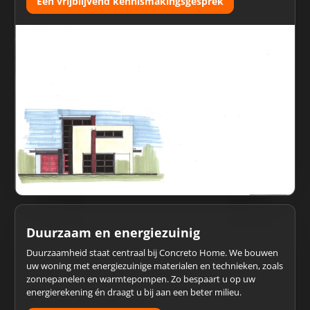
Een vrijblijvend kennismakingsgesprek
Duurzaam en energiezuinig
Duurzaamheid staat centraal bij Concreto Home. We bouwen
uw woning met energiezuinige materialen en technieken, zoals
zonnepanelen en warmtepompen. Zo bespaart u op uw
energierekening én draagt u bij aan een beter milieu.