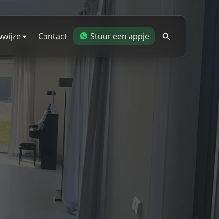
wijze
Contact
Stuur een appje
blog
dering
 je
allaties
woning
en en wanden
eren en verdiepingen
antie
ing