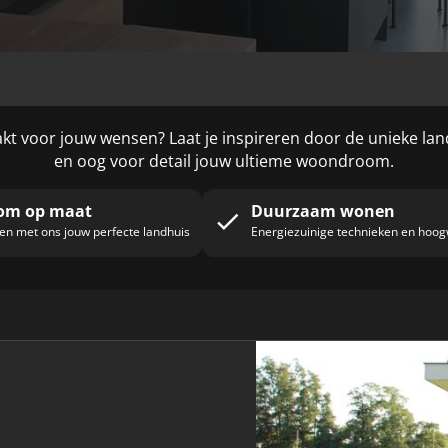
Reno
Austin
Austin Variant
 voor jouw wensen? Laat je inspireren door de unieke la
Boston
Kansas
en oog voor detail jouw ultieme woondroom.
om op maat
Duurzaam wonen
n met ons jouw perfecte landhuis
Energiezuinige technieken en hoo
Seattle