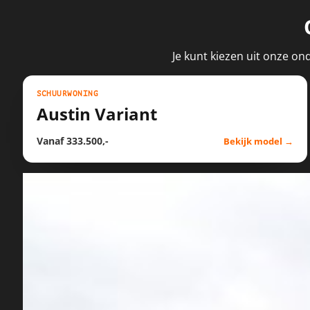
Je kunt kiezen uit onze on
SCHUURWONING
SCHETS
WONING
Austin Variant
Vanaf 333.500,-
Bekijk model
→