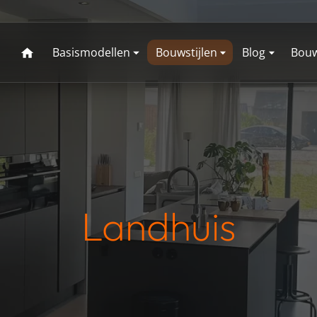
Basismodellen
Bouwstijlen
Blog
Bouw
Bekijk alle modellen
Bekijk alle stijlen
Lees hier het 
Fun
Boerderijwoning
Een tour door
Eigentijds
Inst
toekomstige 
Engelse stijl
Herenhuis
Mur
Chicago
Miami
Geschiedenis
Jaren 30
Klassiek
Vlo
Miami Variant
Orlando
Landelijk
Landhuis
Dak
Portland
Tampa
Landhuis
Levensloop
Modern
Gar
bestendig
Notariswoning
Schuurwon
Dallas
Denver
Detroit
Memphis