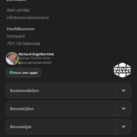
0541-241066
info@concretohome.nl
Hoofdkantoor
Oostwal 6
7571 CR Oldenzaal
Richard Engelbertink
Eigenaar Concreto Home
Stuur gerust een bericht
Stuur een appje
Basismodellen
Bekijk alle modellen
Bouwstijlen
Chicago
Bekijk alle stijlen
Miami
Bouwwijze
Boerderijwoning
Miami Variant
Eigentijds