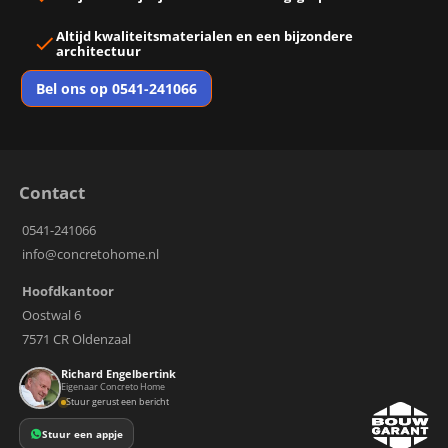
Altijd
kwaliteitsmaterialen
en een
bijzondere
architectuur
Bel ons op 0541-241066
Contact
0541-241066
info@concretohome.nl
Hoofdkantoor
Oostwal 6
7571 CR Oldenzaal
Richard Engelbertink
Eigenaar Concreto Home
Stuur gerust een bericht
Stuur een appje