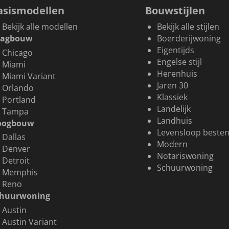
asismodellen
Bouwstijlen
Bekijk alle modellen
Bekijk alle stijlen
aagbouw
Boerderijwoning
Eigentijds
Chicago
Engelse stijl
Miami
Herenhuis
Miami Variant
Jaren 30
Orlando
Klassiek
Portland
Landelijk
Tampa
Landhuis
oogbouw
Levensloop besten
Dallas
Modern
Denver
Notariswoning
Detroit
Schuurwoning
Memphis
Reno
chuurwoning
Austin
Austin Variant