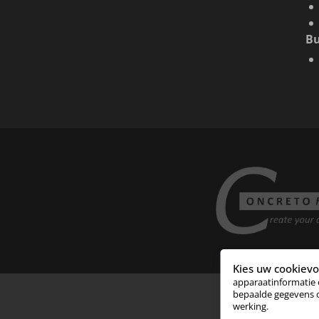
B
Kies uw cookiev
apparaatinformatie 
bepaalde gegevens o
werking.