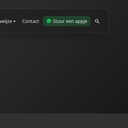
wijze
Contact
Stuur een appje
blog
dering
 je
allaties
woning
en en wanden
eren en verdiepingen
antie
ing