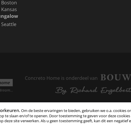
Boston
Kansas
ungalow
Seattle
Concreto Home is onderdeel van
oorkeuren.
Om de beste ervaringen te bieden, gebruiken we o.a. cookies 
op te slaan en/of te openen. Door toestemming te geven voor deze cookie
p deze site verwerken. Als u geen toestemming geeft, kan dit een negatief 