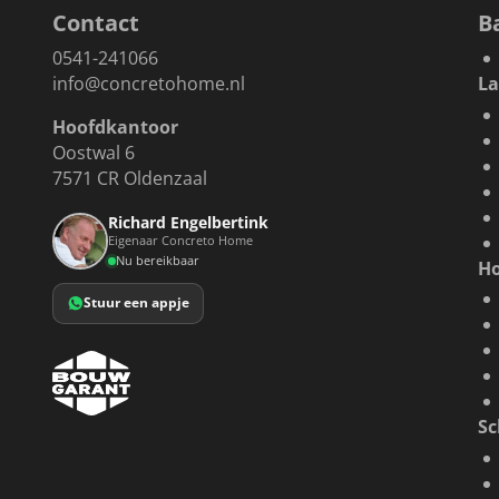
Contact
B
0541-241066
info@concretohome.nl
L
Hoofdkantoor
Oostwal 6
7571 CR Oldenzaal
Richard Engelbertink
Eigenaar Concreto Home
Nu bereikbaar
H
Stuur een appje
S