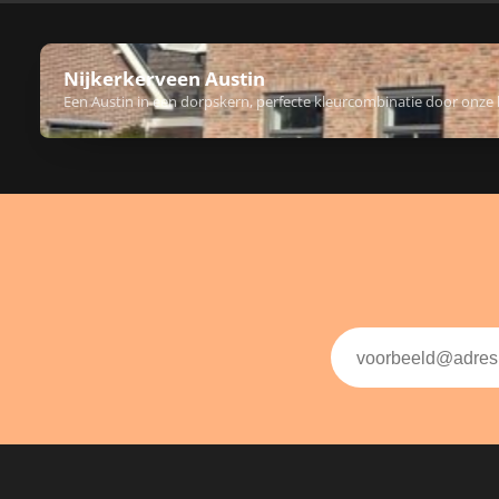
Nijkerkerveen Austin
Een Austin in een dorpskern, perfecte kleurcombinatie door onze