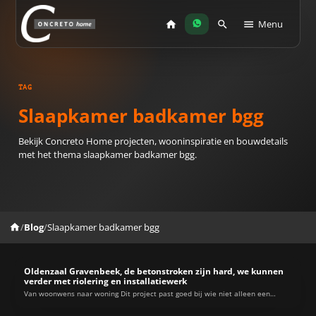
Menu
TAG
Slaapkamer badkamer bgg
Bekijk Concreto Home projecten, wooninspiratie en bouwdetails
met het thema slaapkamer badkamer bgg.
/
Blog
/
Slaapkamer badkamer bgg
Oldenzaal Gravenbeek, de betonstroken zijn hard, we kunnen
verder met riolering en installatiewerk
Van woonwens naar woning Dit project past goed bij wie niet alleen een
woning…